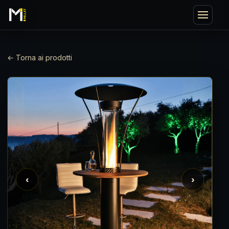
← Torna ai prodotti
‹
›